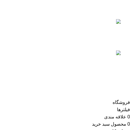
جولای 25, 2023
آیا می دانید ، چه میزان کلر برای آب
استخر مناسب است؟
جولای 29, 2023
آشنایی با انواع فیلتر استخر
آگوست 7, 2023
اعتماد شما افتخار ماست
تمام حقوق سایت poolabtajhiz محفوظ است.
فروشگاه
فیلترها
0
علاقه مندی
0
محصول
سبد خرید