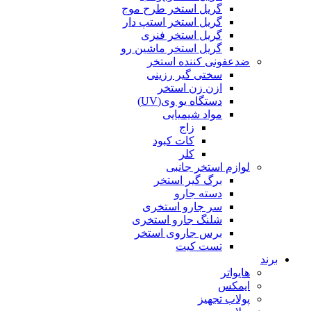
گریل استخر طرح موج
گریل استخر استپ دار
گریل استخر فنری
گریل استخر ماشین رو
ضدعفونی کننده استخر
سختی گیر رزینی
ازن زن استخر
دستگاه یو وی(UV)
مواد شیمیایی
زاج
کات کبود
کلر
لوازم استخر جانبی
برگ گیر استخر
دسته جارو
سر جارو استخری
شلنگ جارو استخری
برس جاروی استخر
تست کیت
برند
هایواتر
ایمکس
پولاب تجهیز