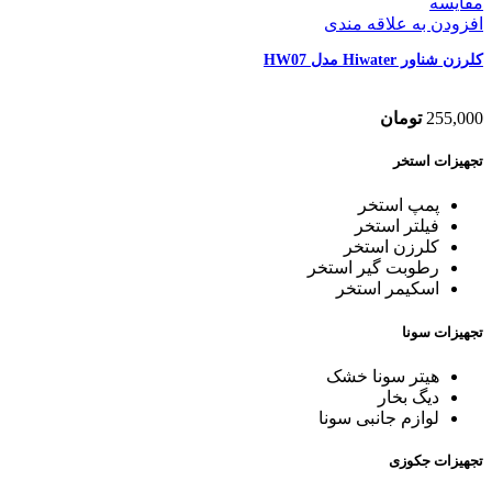
مقایسه
افزودن به علاقه مندی
کلرزن شناور Hiwater مدل HW07
255,000
تومان
تجهیزات استخر
پمپ استخر
فیلتر استخر
کلرزن استخر
رطوبت گیر استخر
اسکیمر استخر
تجهیزات سونا
هیتر سونا خشک
دیگ بخار
لوازم جانبی سونا
تجهیزات جکوزی