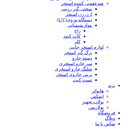
ضدعفونی کننده استخر
سختی گیر رزینی
ازن زن استخر
دستگاه یو وی(UV)
مواد شیمیایی
زاج
کات کبود
کلر
لوازم استخر جانبی
برگ گیر استخر
دسته جارو
سر جارو استخری
شلنگ جارو استخری
برس جاروی استخر
تست کیت
برند
هایواتر
ایمکس
پولاب تجهیز
پولاریس
فروشگاه
وبلاگ
تماس با ما