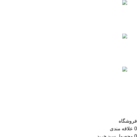
بررسی عملکرد فشار سنج
فیلتر استخر
جولای 25, 2023
آیا می دانید ، چه میزان کلر برای آب
استخر مناسب است؟
جولای 29, 2023
آشنایی با انواع فیلتر استخر
آگوست 7, 2023
اعتماد شما افتخار ماست
تمام حقوق سایت poolabtajhiz محفوظ است.
فروشگاه
0
علاقه مندی
0
محصول
سبد خرید