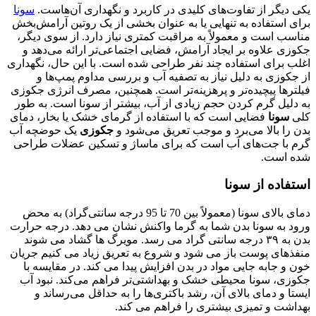
یکی دیگر از تفاوت‌های کلیدی در کاربرد و نگهداری آن‌هاست.
سونا
برای استفاده به تنهایی یا به عنوان بخشی از یک روتین آرامش‌بخش
مناسب است و معمولاً به مراقبت کمتری نیاز دارد. از سوی دیگر،
جکوزی علاوه بر ایجاد آرامش، فضایی اجتماعی‌تر ارائه می‌دهد و
اغلب برای استفاده چند نفر طراحی شده است. با این حال، نگهداری
از جکوزی به دلیل نیاز به تصفیه آب و بررسی مداوم پمپ‌ها و
فیلترها پیچیده‌تر و پرهزینه‌تر است. همچنین، مصرف انرژی جکوزی
به دلیل گرم کردن حجم زیادی از آب، بیشتر از سونا است. به طور
کلی
سونا
فضایی است که با استفاده از گرمای خشک یا بخار، دمای
بدن را بالا می‌برد و موجب تعریق می‌شود و
جکوزی
یک حوضچه آب
گرم با جت‌های آب است که برای ماساژ و تسکین عضلات طراحی
شده است.
استفاده از سونا
دمای بالای سونا (معمولاً بین 70 تا 95 درجه سانتی‌گراد) به محض
ورود به سونا
بدن شما به گرما واکنش نشان می دهد. درجه حرارت
بدن به
۳۹
درجه سانتی گراد می رسد. مویرگ ها گشاد می شوند
منفذهای پوست باز می شود و شروع به تعریق زیاد می کنیم جریان
خون و جابه جایی مواد در بدن افزایش پیدا می کند.
در مقایسه با
جکوزی، سونا محیطی خشک و بهداشتی‌تر فراهم می‌کند. نبود آب
ایستا و دمای بالای آن، رشد باکتری‌ها را به حداقل می‌رساند و
بهداشت و تمیزی بیشتری را فراهم می کند.