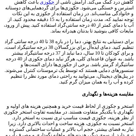
کاهش درد کمک می‌کند. آرامش ناشی از
جکوزی
باعث کاهش
استرس و خستگی می‌شود. جکوزی‌ها برای گردهمایی‌های دوستانه
و خانوادگی مناسب‌اند. در زمان استفاده از جکوزی به این نکات
توجه نمایید که، مدت زمان استفاده را به 15 دقیقه محدود کنید. از
آب با دمای کمتر از 40 درجه سانتی‌گراد استفاده کنید. پیش از ورود،
مایعات کافی بنوشید تا بدنتان هیدراته بماند.
برای دستیابی به نتایج بهتر، دما را در بازه 38 تا 40 درجه سانتی گراد
تنظیم کنید. دمای ایده‌آل برای بزرگسالان 38 درجه سانتیگراد است،
و برای کودکان تا 10 سال، دما نباید از 37 درجه سانتیگراد بیشتر
باشد. به عنوان قاعده‌ای کلی، هرگز نباید دمای جکوزی از 40 درجه
سانتیگراد گرمتر باشد. برخی از جکوزی‌ها دارای المنت‌ها و
سنسورهای دمایی هستند که توسط یک ترموستات کنترل می‌شوند.
در پنل‌های دیجیتال، می‌توانید به راحتی دمای مورد نظر را تنظیم
کرده و آب را به همان میزان گرم کنید.
مقایسه هزینه‌ها و نگهداری
استخر و جکوزی از لحاظ قیمت خرید و همچنین هزینه ‌های اولیه و
نگهداری با یکدیگر متفاوت هستند. در مقایسه تفاوت استخر جکوزی
از نظر هزینه‌، جکوزی قیمت مناسب ‌تری نسبت به استخر دارد.
استخر نسبت به جکوزی، هزینه ساخت و احداث بالاتری دارد. زیرا
نیاز به فضای بیشتر، حجم آب بالاتر و عملیات ساختمانی گسترده‌
تری دارد. از سوی دیگر، هزینه ‌های ماهانه نگهداری و مصرف آب و