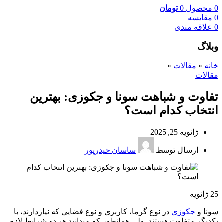
0
محصول
0
تومان
0
مقایسه
0
علاقه مندی
وبلاگ
خانه
»
مقالات
»
مقالات
تفاوت و شباهت سونا و جکوزی: بهترین
انتخاب کدام است؟
ژانویه 25, 2025
ارسال توسط
ساسان حیدرپور
25
ژانویه
سونا و
جکوزی
در نوع گرما، کاربری و نوع فضایی که نیازدارند، با
یکدیگر متفاوت هستند. ولی همانطور که میدانید هر دو شرایط لازم