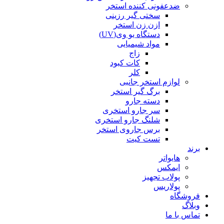
ضدعفونی کننده استخر
سختی گیر رزینی
ازن زن استخر
دستگاه یو وی(UV)
مواد شیمیایی
زاج
کات کبود
کلر
لوازم استخر جانبی
برگ گیر استخر
دسته جارو
سر جارو استخری
شلنگ جارو استخری
برس جاروی استخر
تست کیت
برند
هایواتر
ایمکس
پولاب تجهیز
پولاریس
فروشگاه
وبلاگ
تماس با ما