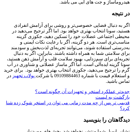
هیدروماساژ و جت ‌های آبی می باشد.
در نتیجه
اگر به دنبال فضایی خصوصی‌تر و روشی برای آرامش انفرادی
هستید، سونا انتخاب بهتری خواهد بود. اما اگر ترجیح می‌دهید در
محیطی اجتماعی عضلات خود را تسکین دهید، جکوزی گزینه
مناسب‌تری است. هر دو گزینه، اگر با رعایت نکات ایمنی و
به‌درستی استفاده شوند، می‌توانند تجربه‌ای لذت‌بخش و سودمند
برای سلامتی شما به همراه داشته باشند. بنابراین، اگر به دنبال
تجربه‌ای برای سم‌زدایی، بهبود سلامت قلب و آرامش ذهن هستید،
سونا گزینه ایده‌آلی است. اما اگر ماساژ عضلانی و شناوری در آب
گرم را ترجیح می‌دهید، جکوزی انتخاب بهتری خواهد بود. برای خرید
و استعلام قیمت با شماره 09109884463 با شرکت
پولاب تجهیز
در
تماس باشید.
جدیدتر
عملکرد استخر و تجهیزات آن چگونه است؟
بازگشت به لیست
قدیمی تر
پس از چه مدت زمانی می توان در استخر شوک زده شنا
کرد؟
دیدگاهتان را بنویسید
نشانی ایمیل شما منتشر نخواهد شد.
بخش‌های موردنیاز