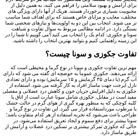
برای آرامش و بهبود سلامتی را فراهم می کنند، به همین دلیل از
محبوبیت بسیاری برخوردار هستند. هریک از آنها دارای ویژگی های
مختلف، معایب و مزایای خاص هستند که برای اهداف شما مناسب
تر می شوند. انتخاب بین این دو به اولویت‌ها و نیازهای شخصی شما
بستگی دارد. در ادامه مطالبی مربوط به سوال تفاوت و شباهت
سونا و جکوزی: کدام یک را انتخاب می کنید؟می گوییم تا شما را در
این زمینه راهنمایی کنیم و بتوانید بهترین انتخاب را داشته باشید.
تفاوت‌ جکوزی و سونا چیست؟
مهم ترین تفاوت جکوزی و سونا در نوع گرما و محیطی است که
ارائه می‌دهند. جکوزی عموماً به حوضچه ای گفته می شود که دارای
آب گرم (با دمای ۳۵ گرمایش و ۱۵ سرمایش) بوده و دارای تعدادی
نازل ایرجت جهت ماساژ افراد به کار گرفته می شود. استفاده از
جکوزی به دلیل افزایش جریان خون و کاهش درد عضلانی و مفصلی
مفید است در مقابل، جکوزی شامل سونا عبارت است از اتاق یا
کلبه کوچکی که به منظور بهره گیری از هوای گرم در حالت خشک
یا مرطوب مورداستفاده قرار می گیرد. این تفاوت در نوع گرما و
طراحی باعث می‌شود که تجربه استفاده از هر کدام متفاوت باشد؛
سونا بیشتر برای دفع سموم و ایجاد تعریق استفاده می‌شود، در
حالی که جکوزی تمرکز بیشتری بر تسکین درد عضلات و آرامش از
طریق ماساژ دارد.