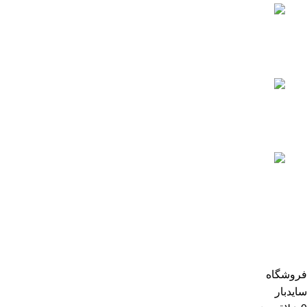
بررسی عملکرد فشار سنج
فیلتر استخر
جولای 25, 2023
آیا می دانید ، چه میزان کلر برای آب
استخر مناسب است؟
جولای 29, 2023
آشنایی با انواع فیلتر استخر
آگوست 7, 2023
اعتماد شما افتخار ماست
تمام حقوق سایت poolabtajhiz محفوظ است.
فروشگاه
سایدبار