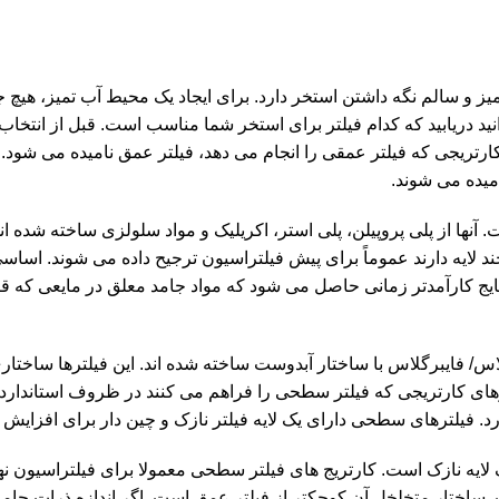
 و سالم نگه داشتن استخر دارد. برای ایجاد یک محیط آب تمیز، هیچ جزئ
 دریابید که کدام فیلتر برای استخر شما مناسب است. قبل از انتخاب ف
ارتریج وجود دارد. فیلتر کارتریجی که فیلتر عمقی را انجام می دهد، فیلتر عمق نامیده می شو
میده می شوند.
نها از پلی پروپیلن، پلی استر، اکریلیک و مواد سلولزی ساخته شده اند
ایه دارند عموماً برای پیش فیلتراسیون ترجیح داده می شوند. اساس
ایج کارآمدتر زمانی حاصل می شود که مواد جامد معلق در مایعی که قر
لاس/ فایبرگلاس با ساختار آبدوست ساخته شده اند. این فیلترها ساختار
های کارتریجی که فیلتر سطحی را فراهم می کنند در ظروف استاندارد ف
. فیلترهای سطحی دارای یک لایه فیلتر نازک و چین دار برای افزایش ک
ایه نازک است. کارتریج های فیلتر سطحی معمولا برای فیلتراسیون نها
اختار متخلخل آن کوچکتر از فیلتر عمق است. اگر اندازه ذرات جام