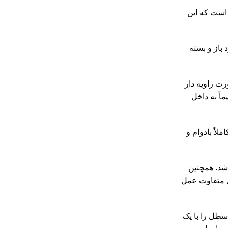
م است که این
ود باز و بسته
رت زاویه دار
اً به داخل
لاً بادوام و
اشد. همچنین
ی متفاوت عمل
سطل را با یک