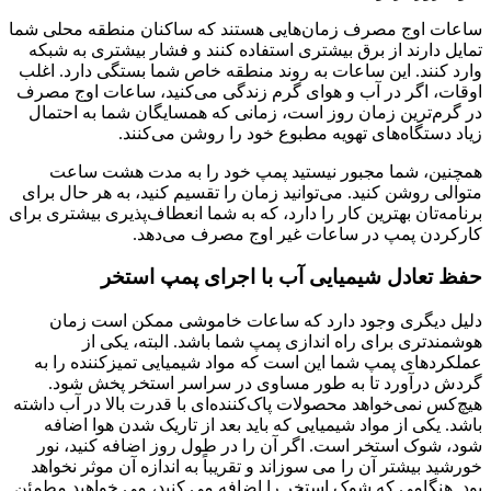
ساعات اوج مصرف زمان‌هایی هستند که ساکنان منطقه محلی شما
تمایل دارند از برق بیشتری استفاده کنند و فشار بیشتری به شبکه
وارد کنند. این ساعات به روند منطقه خاص شما بستگی دارد. اغلب
اوقات، اگر در آب و هوای گرم زندگی می‌کنید، ساعات اوج مصرف
در گرم‌ترین زمان روز است، زمانی که همسایگان شما به احتمال
زیاد دستگاه‌های تهویه مطبوع خود را روشن می‌کنند.
همچنین، شما مجبور نیستید پمپ خود را به مدت هشت ساعت
متوالی روشن کنید. می‌توانید زمان را تقسیم کنید، به هر حال برای
برنامه‌تان بهترین کار را دارد، که به شما انعطاف‌پذیری بیشتری برای
کارکردن پمپ در ساعات غیر اوج مصرف می‌دهد.
حفظ تعادل شیمیایی آب با اجرای پمپ استخر
دلیل دیگری وجود دارد که ساعات خاموشی ممکن است زمان
هوشمندتری برای راه اندازی پمپ شما باشد. البته، یکی از
عملکردهای پمپ شما این است که مواد شیمیایی تمیزکننده را به
گردش درآورد تا به طور مساوی در سراسر استخر پخش شود.
هیچ‌کس نمی‌خواهد محصولات پاک‌کننده‌ای با قدرت بالا در آب داشته
باشد.
یکی از مواد شیمیایی که باید بعد از تاریک شدن هوا اضافه
شود، شوک استخر است. اگر آن را در طول روز اضافه کنید، نور
خورشید بیشتر آن را می سوزاند و تقریباً به اندازه آن موثر نخواهد
بود. هنگامی که شوک استخر را اضافه می کنید، می خواهید مطمئن