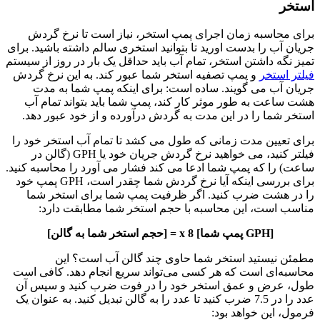
استخر
برای محاسبه زمان اجرای پمپ استخر، نیاز است تا نرخ گردش
جریان آب را بدست اورید تا بتوانید استخری سالم داشته باشید.
برای
تمیز نگه داشتن استخر، تمام آب باید حداقل یک بار در روز از سیستم
فیلتر استخر
و پمپ تصفیه استخر شما عبور کند. به این نرخ گردش
جریان آب می گویند. ساده است: برای اینکه پمپ شما به مدت
هشت ساعت به طور موثر کار کند، پمپ شما باید بتواند تمام آب
استخر شما را در این مدت به گردش درآورده و از خود عبور دهد.
برای تعیین مدت زمانی که طول می کشد تا تمام آب استخر خود را
فیلتر کنید، می خواهید نرخ گردش جریان خود یا GPH (گالن در
ساعت) را که پمپ شما ادعا می کند فشار می آورد را محاسبه کنید.
برای بررسی اینکه آیا نرخ گردش شما چقدر است، GPH پمپ خود
را در هشت ضرب کنید. اگر ظرفیت پمپ شما برای استخر شما
مناسب است، این محاسبه با حجم استخر شما مطابقت دارد:
[GPH پمپ شما] x 8 = [حجم استخر شما به گالن]
مطمئن نیستید استخر شما حاوی چند گالن آب است؟ این
محاسبه‌ای است که هر کسی می‌تواند سریع انجام دهد. کافی است
طول، عرض و عمق استخر خود را در فوت ضرب کنید و سپس آن
عدد را در 7.5 ضرب کنید تا عدد را به گالن تبدیل کنید. به عنوان یک
فرمول، این خواهد بود: