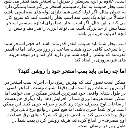
است. علاوه بر این، سریعتر از طریق آب استخر شما فیلتر می شود.
اسب بخار همیشه به اندازه سیستم استخر بزرگتر شما بستگی دارد.
به عنوان مثال، اگر لوله کشی شما دارای لوله های سه اینچی باشد،
احتمالاً می تواند یک پمپ سه اسب بخار را نصب کنید که سریع کار
می کند. با این حال، اگر اسب بخار شما برای اندازه سیستم استخر
شما بیش از حد بزرگ باشد، می تواند انرژی را هدر دهد و بیش از
آنچه که باید، هزینه بر باشد.
اسب بخار شما باید همیشه آنقدر قدرتمند باشد که حجم استخر شما
را با سرعت کافی حدود هشت ساعت در روز بچرخاند، اما نه آنقدر
قدرتمند که بیشتر از آنچه شما نیاز دارید کار کند و در نتیجه هزینه
های غیرضروری را ایجاد کند.
اما چه زمانی باید پمپ استخر خود را روشن کنید؟
ممکن است تصور کنید که بهترین زمان برای اجرای پمپ استخر در
گرمترین ساعات روز است. این دقیقاً اشتباه نیست ، اما هر کسی
در طول شنای واقعی خود تمیزترین استخر ممکن را می خواهد. اما
ممکن است هزینه انرژی شما را افزایش دهد. راه دیگری هم هست
از ساعات اوج مصرف خودداری کنید و صرفه جویی کنید.
این ممکن
است برای شما خبری باشد، اما هیچ کس در واقع نرخ ثابتی برای
برق پرداخت نمی کند. به لطف چیزی که شرکت‌های برق «ساعت
اوج مصرف» را ابداع کرده‌اند، هزینه روشن کردن پمپ شما در
طول روز در نوسان است.