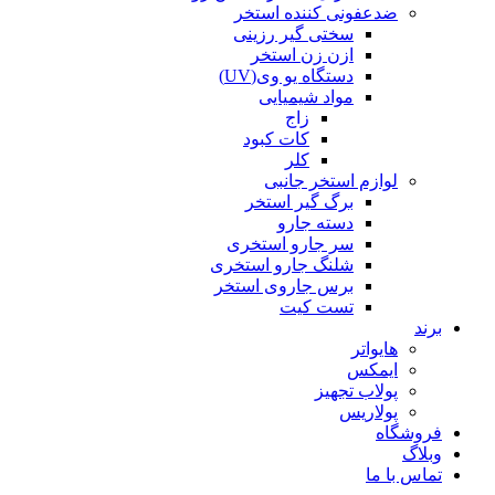
ضدعفونی کننده استخر
سختی گیر رزینی
ازن زن استخر
دستگاه یو وی(UV)
مواد شیمیایی
زاج
کات کبود
کلر
لوازم استخر جانبی
برگ گیر استخر
دسته جارو
سر جارو استخری
شلنگ جارو استخری
برس جاروی استخر
تست کیت
برند
هایواتر
ایمکس
پولاب تجهیز
پولاریس
فروشگاه
وبلاگ
تماس با ما