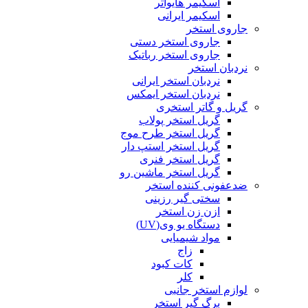
اسکیمر هایواتر
اسکیمر ایرانی
جاروی استخر
جاروی استخر دستی
جاروی استخر رباتیک
نردبان استخر
نردبان استخر ایرانی
نردبان استخر ایمکس
گریل و گاتر استخری
گریل استخر پولاب
گریل استخر طرح موج
گریل استخر استپ دار
گریل استخر فنری
گریل استخر ماشین رو
ضدعفونی کننده استخر
سختی گیر رزینی
ازن زن استخر
دستگاه یو وی(UV)
مواد شیمیایی
زاج
کات کبود
کلر
لوازم استخر جانبی
برگ گیر استخر