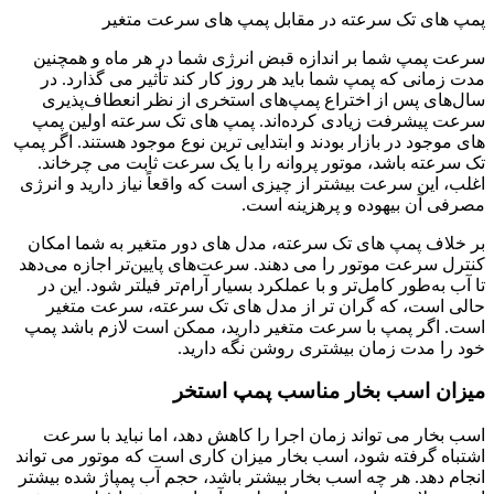
پمپ های تک سرعته در مقابل پمپ های سرعت متغیر
سرعت پمپ شما بر اندازه قبض انرژی شما در هر ماه و همچنین
مدت زمانی که پمپ شما باید هر روز کار کند تأثیر می گذارد. در
سال‌های پس از اختراع پمپ‌های استخری از نظر انعطاف‌پذیری
سرعت پیشرفت زیادی کرده‌اند.
پمپ های تک سرعته اولین پمپ
های موجود در بازار بودند و ابتدایی ترین نوع موجود هستند. اگر پمپ
تک سرعته باشد، موتور پروانه را با یک سرعت ثابت می چرخاند.
اغلب، این سرعت بیشتر از چیزی است که واقعاً نیاز دارید و انرژی
مصرفی آن بیهوده و پرهزینه است.
بر خلاف پمپ های تک سرعته، مدل های دور متغیر به شما امکان
کنترل سرعت موتور را می دهند. سرعت‌های پایین‌تر اجازه می‌دهد
تا آب به‌طور کامل‌تر و با عملکرد بسیار آرام‌تر فیلتر شود. این در
حالی است، که گران تر از مدل های تک سرعته، سرعت متغیر
است.
اگر پمپ با سرعت متغیر دارید، ممکن است لازم باشد پمپ
خود را مدت زمان بیشتری روشن نگه دارید.
میزان اسب بخار مناسب پمپ استخر
اسب بخار می تواند زمان اجرا را کاهش دهد، اما
نباید با سرعت
اشتباه گرفته شود، اسب بخار میزان کاری است که موتور می تواند
انجام دهد. هر چه اسب بخار بیشتر باشد، حجم آب پمپاژ شده بیشتر