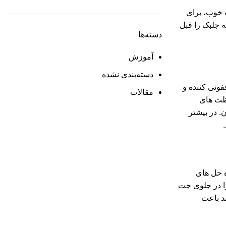
ت خوب، برای
ه جلبک را قبل
دسته‌ها
آموزش
دسته‌بندی نشده
ام نگه دارید و یک عامل ضدعفونی کننده و
مقالات
لظت های
. در بیشتر
ه حل های
ری از مایع را در جلوی جت
 مایع می تواند باعث