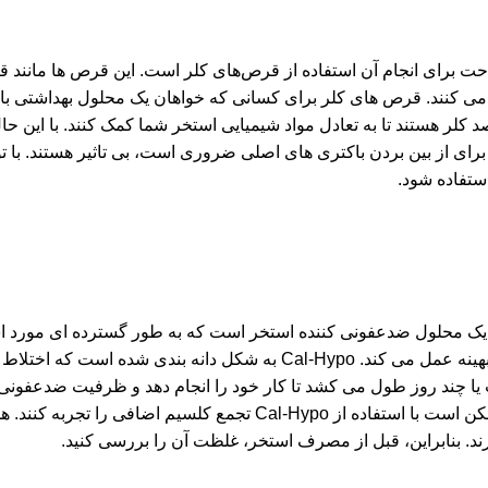
راحت برای انجام آن استفاده از قرص‌های کلر است. این قرص ها مانند
 می کنند. قرص های کلر برای کسانی که خواهان یک محلول بهداشتی با 
 آسان هستند ایده آل هستند، زیرا معمولاً حاوی حدود 90 درصد کلر هستند تا به تعادل مواد شیمیایی استخر شما کمک کنند.
رای از بین بردن باکتری های اصلی ضروری است، بی تاثیر هستند. با 
ستفاده شود.
اً به عنوان Cal-Hypo شناخته می شود، یک محلول ضدعفونی کننده استخر است که به طور گسترده ای مو
می گیرد، ماندگاری طولانی دارد و در استخرهای آب شیرین به طور بهینه عمل می کند. Cal-Hypo به شکل دانه بندی
ت یا چند روز طول می کشد تا کار خود را انجام دهد و ظرفیت ضدعفونی
را فراهم کند. با این حال، استخرهایی با سطح pH بالا یا آب سخت ممکن است با استفاده از Cal-Hypo تجمع کلسیم 