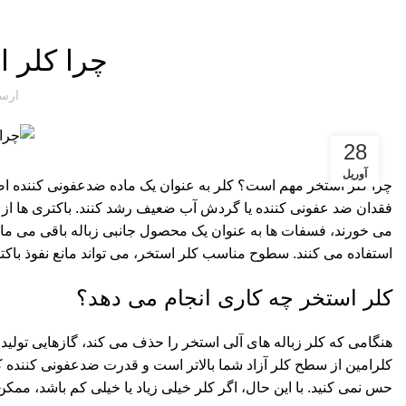
چرا کلر 
ارس
28
آوریل
چرا کلر استخر مهم است؟ کلر به عنوان یک ماده
ضدعفونی کننده
اص
فقدان ضد عفونی کننده یا گردش آب ضعیف رشد کنند. باکتری ها از هر گ
می خورند، فسفات ها به عنوان یک محصول جانبی زباله باقی می مان
استفاده می کنند. سطوح مناسب
کلر استخر
، می تواند مانع نفوذ با
کلر استخر چه کاری انجام می دهد؟
هنگامی که کلر زباله های آلی استخر را حذف می کند، گازهایی تولید 
کلرامین از سطح کلر آزاد شما بالاتر است و قدرت ضدعفونی کننده ک
حس نمی کنید. با این حال، اگر کلر خیلی زیاد یا خیلی کم باشد، م