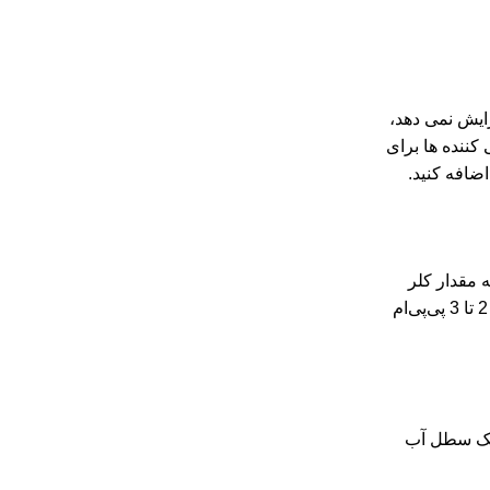
Lithiu بسیار محلول است، سطح pH استخر شما را افزایش نمی دهد،
کننده ها برای
 مقدار کلر
نیاز دارد؟ در حالت ایده آل، سطح کلر در استخر باید بین 1 پی پی ام تا 3 پی پی ام باشد. ما در پولاب تجهیز، توصیه می‌کنیم آن را در محدوده 2 تا 3 پی‌پی‌ام
د یک سطل آب