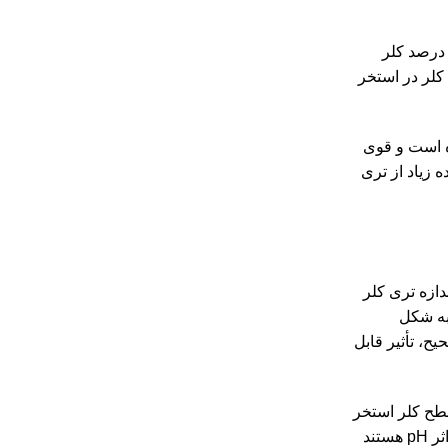
ی کلرو ایزوسیانوریک اسید که معمولاً با نام تری کلر شناخته می شود، یک ضدعفونی کننده پرکاربرد برای استخرهای شنا است. حاوی 90 درصد کلر
کلر در استخر
ه است و قوی
ایع یا Cal-Hypo هستند. از معایب استفاده زیاد از تری
 به اندازه تری کلر
ر سطح pH را حفظ کند. دی کلر به شکل
صحیح، تأثیر قابل
ایش سطح کلر استخر
به میزان 1ppm در هر 10000 لیتر، باید 18 گرم به آن اضافه کنید. برای دارندگان استخر که به دنبال ضدعفونی کننده با کیفیت بالا با حداقل اثر pH هستند