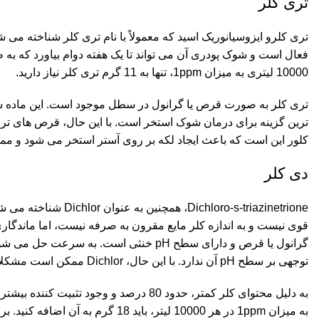
تری کلر
فعال است و شوک پودری آن می تواند تا یک هفته دوام بیاورد که به 
10000 لیتری به میزان 1ppm، تنها به 11 گرم تری کلر نیاز دارید.
تری کلر به صورت قرص یا گرانول در سطل موجود است. این ماده شی
کلور این است که باعث ایجاد لکه بر روی آستر استخر می شود و ممکن است 
دی کلر
oro-s-triazinetrione
گرانول یا قرص و دارای سطح pH خنثی است.
توجهی بر سطح pH آن ندارد. با این حال، Dichlor ممکن است مشکلاتی در pروغن هایی که برای حفظ سطوح CYA کافی تلاش می کنند.
به دلیل محتوای کلر کمتر، حدود 80 درصد 