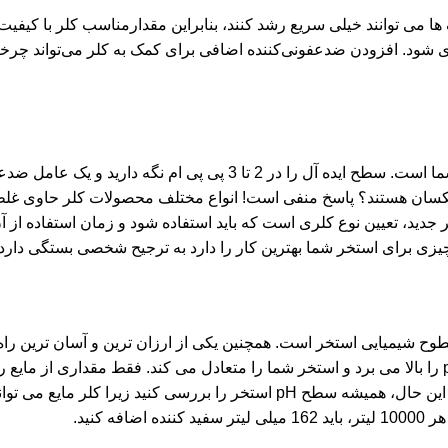
ها می توانند خیلی سریع رشد کنند، بنابراین مقدارمناسب کلر با کیفی
اری شود. افزودن ضدعفونی‌کننده اضافی برای کمک به کلر می‌تواند چرخ
کلر بهترین دفاع در برابر چرخه رشد باکتری ها و جلبک های استخر شما است. سطح ایده آل را در 2 تا 3 پی پی 
رها یکسان هستند؟ پاسخ منفی است! انواع مختلف محصولات کلر حاوی غ
دید، تعیین نوع کلری است که باید استفاده شود و زمان استفاده از آن
چیزی برای استخر شما بهترین کار را دارد به ترجیح شخصی بستگی دارد.
طوح شیمیایی استخر است. همچنین یکی از ارزان ترین و آسان ترین را
موجود در بازار است. کلر مایع سریع عمل می کند و به طور موثر pH را بالا می برد و استخر شما را متعادل می کند. فقط مقدا
های استخر خود بریزید و اجازه دهید در سراسر استخر گردش کند. با این حال، همیشه سطح pH استخر را بررسی کنید زیرا کلر