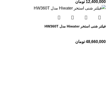
12,400,000
تومان
فیلتر شنی استخر Hiwater مدل HW360T
48,660,000
تومان
تجهیزات استخر
پمپ استخر
فیلتر استخر
کلرزن استخر
رطوبت گیر استخر
اسکیمر استخر
تجهیزات سونا