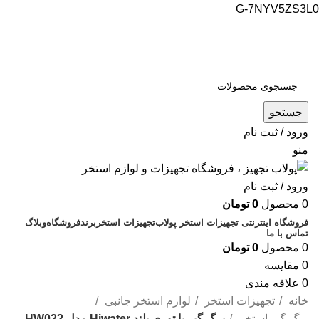
G-7NYV5ZS3L0
فروشگاه اینترنتی پولاب تجهیز
شماره تماس : 09109884463
جستجو
ورود / ثبت نام
منو
ورود / ثبت نام
0
محصول
0
تومان
فروشگاه اینترنتی تجهیزات استخر پولاب
تجهیزات استخر
برند
فروشگاه
وبلاگ
تماس با ما
0
محصول
0
تومان
0
مقایسه
0
علاقه مندی
خانه
تجهیزات استخر
لوازم استخر جانبی
برگ گیر استخر
برگ گیر با توری بلند Hiwater مدل HW022