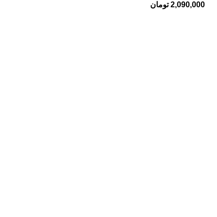
2,090,000
تومان
تجهیزات استخر
پمپ استخر
فیلتر استخر
کلرزن استخر
رطوبت گیر استخر
اسکیمر استخر
تجهیزات سونا
هیتر سونا خشک
دیگ بخار
لوازم جانبی سونا
تجهیزات جکوزی