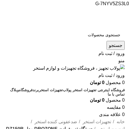
G-7NYV5ZS3L0
فروشگاه اینترنتی پولاب تجهیز
شماره تماس : 09109884463
جستجو
ورود / ثبت نام
منو
ورود / ثبت نام
0
محصول
0
تومان
فروشگاه اینترنتی تجهیزات استخر پولاب
تجهیزات استخر
برند
فروشگاه
وبلاگ
تماس با ما
0
محصول
0
تومان
0
مقایسه
0
علاقه مندی
خانه
تجهیزات استخر
ضدعفونی کننده استخر
ازن زن استخر
دستگاه تزریق ازن DROZONE مدل DZ150R