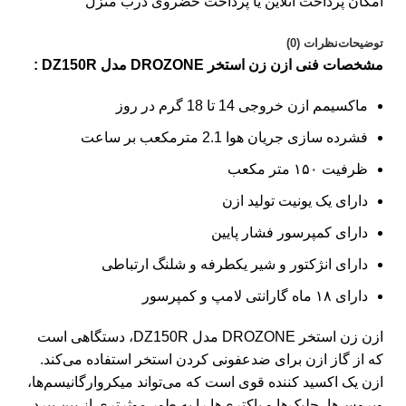
امکان پرداخت انلاین یا پرداخت حضروی درب منزل
توضیحات
نظرات (0)
مشخصات فنی ازن زن استخر DROZONE مدل DZ150R :
ماکسیمم ازن خروجی 14 تا 18 گرم در روز
فشرده سازی جریان هوا 2.1 مترمکعب بر ساعت
ظرفیت ۱۵۰ متر مکعب
دارای یک یونیت تولید ازن
دارای کمپرسور فشار پایین
دارای انژکتور و شیر یکطرفه و شلنگ ارتباطی
دارای ۱۸ ماه گارانتی لامپ و کمپرسور
ازن زن استخر DROZONE مدل DZ150R، دستگاهی است
که از گاز ازن برای
ضدعفونی کردن استخر
استفاده می‌کند.
ازن یک اکسید کننده قوی است که می‌تواند میکروارگانیسم‌ها،
ویروس‌ها، جلبک‌ها و باکتری‌ها را به طور موثرتری از بین ببرد.