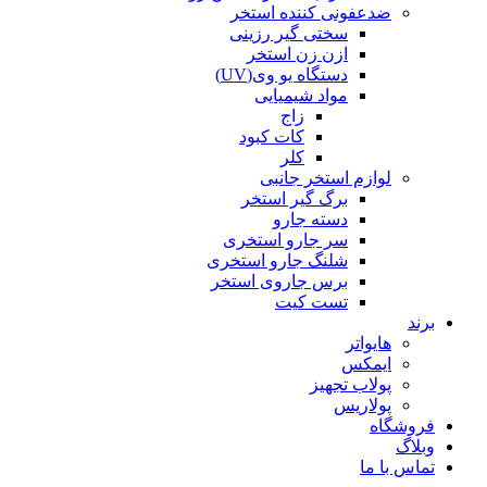
ضدعفونی کننده استخر
سختی گیر رزینی
ازن زن استخر
دستگاه یو وی(UV)
مواد شیمیایی
زاج
کات کبود
کلر
لوازم استخر جانبی
برگ گیر استخر
دسته جارو
سر جارو استخری
شلنگ جارو استخری
برس جاروی استخر
تست کیت
برند
هایواتر
ایمکس
پولاب تجهیز
پولاریس
فروشگاه
وبلاگ
تماس با ما