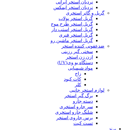
نردبان استخر ایرانی
نردبان استخر ایمکس
گریل و گاتر استخری
گریل استخر پولاب
گریل استخر طرح موج
گریل استخر استپ دار
گریل استخر فنری
گریل استخر ماشین رو
ضدعفونی کننده استخر
سختی گیر رزینی
ازن زن استخر
دستگاه یو وی(UV)
مواد شیمیایی
زاج
کات کبود
کلر
لوازم استخر جانبی
برگ گیر استخر
دسته جارو
سر جارو استخری
شلنگ جارو استخری
برس جاروی استخر
تست کیت
برند