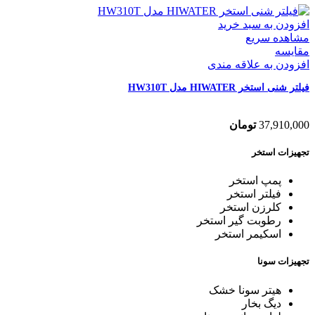
افزودن به سبد خرید
مشاهده سریع
مقایسه
افزودن به علاقه مندی
فیلتر شنی استخر HIWATER مدل HW310T
37,910,000
تومان
تجهیزات استخر
پمپ استخر
فیلتر استخر
کلرزن استخر
رطوبت گیر استخر
اسکیمر استخر
تجهیزات سونا
هیتر سونا خشک
دیگ بخار