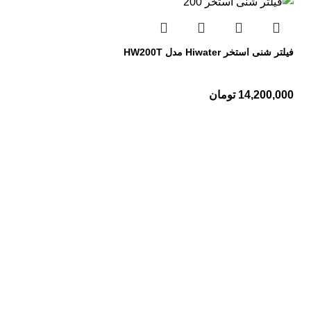
فیلتر شنی استخر Hiwater مدل HW200T
14,200,000
تومان
تجهیزات استخر
پمپ استخر
فیلتر استخر
کلرزن استخر
رطوبت گیر استخر
اسکیمر استخر
تجهیزات سونا