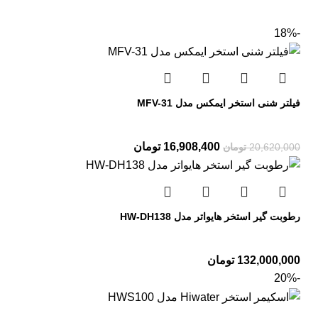
-18%
فیلتر شنی استخر ایمکس مدل MFV-31
16,908,400
تومان
20,620,000
تومان
رطوبت گیر استخر هایواتر مدل HW-DH138
132,000,000
تومان
-20%