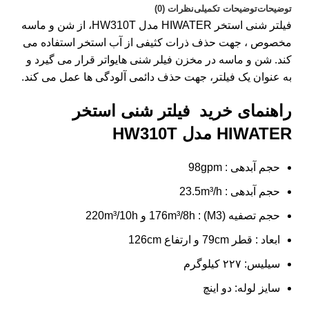
توضیحات
توضیحات تکمیلی
نظرات (0)
فیلتر شنی استخر HIWATER مدل HW310T، از شن و ماسه
مخصوص ، جهت حذف ذرات کثیفی از آب استخر استفاده می
کند. شن و ماسه در مخزن فیلر شنی هایواتر قرار می گیرد و
به عنوان یک فیلتر، جهت حذف دائمی آلودگی ها عمل می کند.
راهنمای خرید فیلتر شنی استخر
HIWATER مدل HW310T
حجم آبدهی : 98gpm
حجم آبدهی : 23.5m³/h
حجم تصفیه (M3) : 176m³/8h و 220m³/10h
ابعاد : قطر 79cm و ارتفاع 126cm
سیلیس: ۲۲۷ کیلوگرم
سایز لوله: دو اینچ