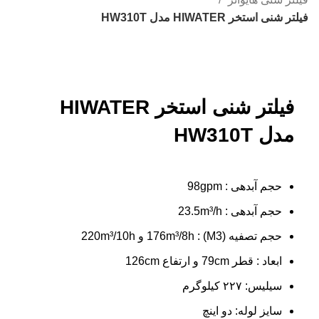
فیلتر شنی استخر HIWATER مدل HW310T
بزرگنمایی تصویر
فیلتر شنی استخر HIWATER
مدل HW310T
حجم آبدهی : 98gpm
حجم آبدهی : 23.5m³/h
حجم تصفیه (M3) : 176m³/8h و 220m³/10h
ابعاد : قطر 79cm و ارتفاع 126cm
سیلیس: ۲۲۷ کیلوگرم
سایز لوله: دو اینچ