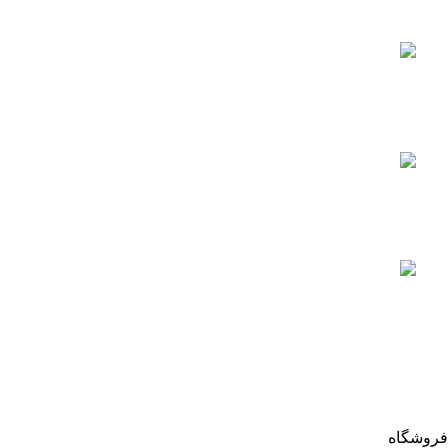
آخرین مقالات
بررسی عملکرد فشار سنج
فیلتر استخر
جولای 25, 2023
آیا می دانید ، چه میزان کلر برای آب
استخر مناسب است؟
جولای 29, 2023
آشنایی با انواع فیلتر استخر
آگوست 7, 2023
اعتماد شما افتخار ماست
تمام حقوق سایت poolabtajhiz محفوظ است.
فروشگاه