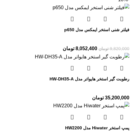
فیلتر شنی استخر ایمکس مدل p650
8,052,400
تومان
9,820,000
تومان
رطوبت گیر استخر هایواتر مدل HW-DH35-A
35,200,000
تومان
پمپ استخر Hiwater مدل HW2200