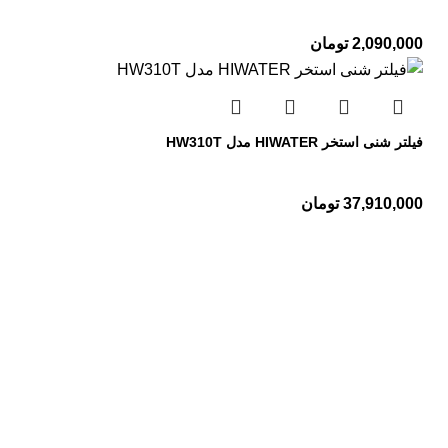
2,090,000
تومان
فیلتر شنی استخر HIWATER مدل HW310T
37,910,000
تومان
تجهیزات استخر
پمپ استخر
فیلتر استخر
کلرزن استخر
رطوبت گیر استخر