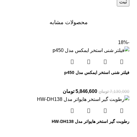
محصولات مشابه
-18%
فیلتر شنی استخر ایمکس مدل p450
5,846,600
تومان
7,130,000
تومان
رطوبت گیر استخر هایواتر مدل HW-DH138