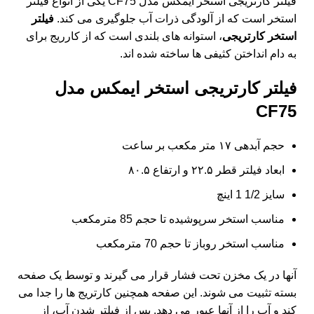
فیلتر کارتریجی استخر ایمکس مدل CF75 یکی از انواع
فیلتر
استخر
است که از آلودگی ذرات آب جلوگیری می کند.
فیلتر
استخر کارتریجی
، استوانه های بلندی است که از کارریج برای
به دام انداختن کثیفی ها ساخته شده اند.
فیلتر کارتریجی استخر ایمکس مدل
CF75
حجم آبدهی ۱۷ متر مکعب بر ساعت
ابعاد فیلتر قطر ۲۲.۵ و ارتفاع ۸۰.۵
سایز 1/2 1 اینچ
مناسب استخر سرپوشیده تا حجم 85 مترمکعب
مناسب استخر روباز تا حجم 70 مترمکعب
آنها در یک مخزن تحت فشار قرار می گیرند و توسط یک صفحه
بسته تثبیت می شوند. این صفحه همچنین کارتریج ها را جدا می
کند و آب را از آنها عبور می دهد. پس از فیلتر شدن آب، از