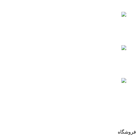
آخرین مقالات
بررسی عملکرد فشار سنج
فیلتر استخر
جولای 25, 2023
آیا می دانید ، چه میزان کلر برای آب
استخر مناسب است؟
جولای 29, 2023
آشنایی با انواع فیلتر استخر
آگوست 7, 2023
اعتماد شما افتخار ماست
تمام حقوق سایت poolabtajhiz محفوظ است.
فروشگاه