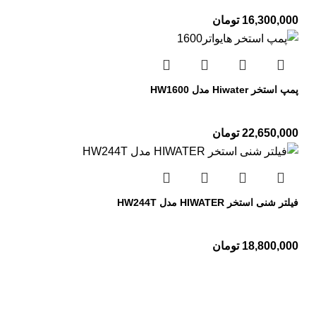
16,300,000
تومان
پمپ استخر Hiwater مدل HW1600
22,650,000
تومان
فیلتر شنی استخر HIWATER مدل HW244T
18,800,000
تومان
تجهیزات استخر