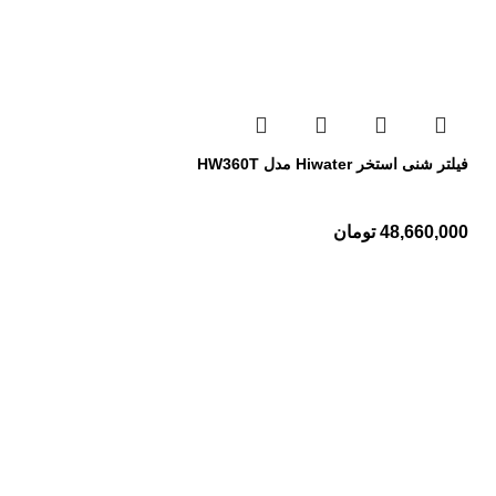
فیلتر شنی استخر Hiwater مدل HW360T
48,660,000
تومان
تجهیزات استخر
پمپ استخر
فیلتر استخر
کلرزن استخر
رطوبت گیر استخر