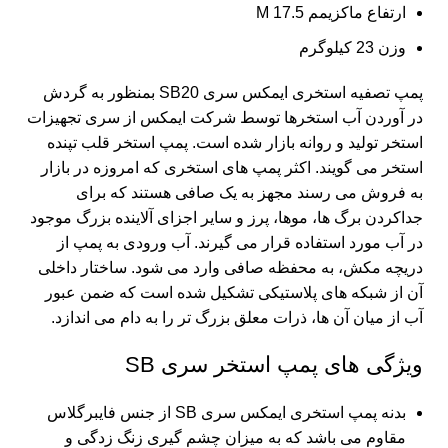
ارتفاع ماکزیمم 17.5 M
وزن 23 کیلوگرم
پمپ تصفیه استخری ایمکس سری SB20 بمنظور به گردش
در آوردن آب استخرها توسط شرکت ایمکس از سری
تجهیزات
استخر
تولید و روانه بازار شده است.
پمپ استخر
قلب تپنده
استخر می گویند. اکثر پمپ های استخری که امروزه در بازار
به فروش می رسند مجهز به یک صافی هستند که برای
جداکردن برگ ها، موها، پرز و سایر اجزای آلاینده بزرگ موجود
در آب مورد استفاده قرار می گیرند. آب ورودی به پمپ از
دریچه مکش، به محفظه صافی وارد می شود. ساختار داخلی
آن از شبکه های پلاستیکی تشکیل شده است که ضمن عبور
آب از میان آن ها، ذرات معلق بزرگ تر را به دام می اندازد.
ویژگی های پمپ استخر سری SB
بدنه پمپ استخری ایمکس سری SB از جنس فایبرگلاس
مقاوم می باشد که به میزان چشم گیری زنگ زدگی و