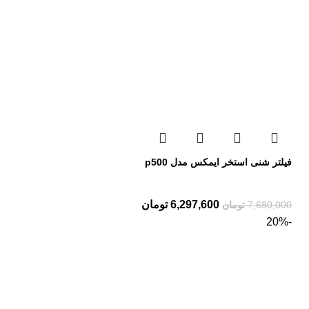
فیلتر شنی استخر ایمکس مدل p500
6,297,600
تومان
7,680,000
تومان
-20%