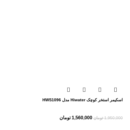
اسکیمر استخر کوچک Hiwater مدل HWS1096
1,560,000
تومان
1,950,000
تومان