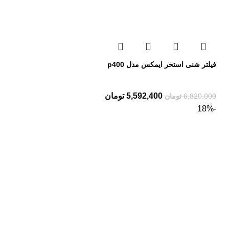
فیلتر شنی استخر ایمکس مدل p400
5,592,400
تومان
6,820,000
تومان
-18%